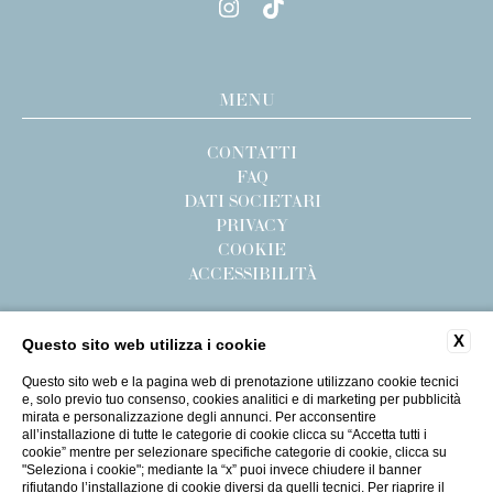
MENU
CONTATTI
FAQ
DATI SOCIETARI
PRIVACY
COOKIE
ACCESSIBILITÀ
X
Questo sito web utilizza i cookie
Questo sito web e la pagina web di prenotazione utilizzano cookie tecnici
e, solo previo tuo consenso, cookies analitici e di marketing per pubblicità
mirata e personalizzazione degli annunci. Per acconsentire
all’installazione di tutte le categorie di cookie clicca su “Accetta tutti i
cookie” mentre per selezionare specifiche categorie di cookie, clicca su
"Seleziona i cookie"; mediante la “x” puoi invece chiudere il banner
rifiutando l’installazione di cookie diversi da quelli tecnici. Per riaprire il
WEBSITE BY BLASTNESS