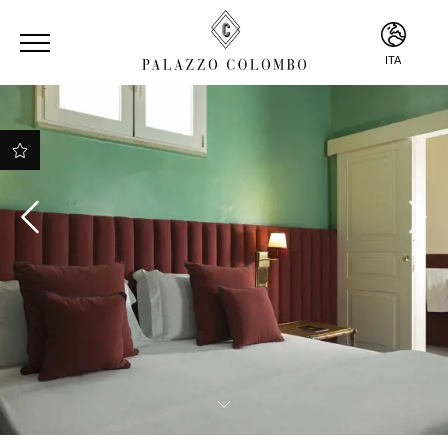
ITA
ENG
ITA
Miglior tariffa online
garantita
Accappatoio, ciabattine
e teli mare su richiesta